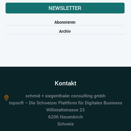
NEWSLETTER
Abonnieren
Archiv
Kontakt
schmid + siegenthaler consulting gmbh
topsoft – Die Schweizer Plattform für Digitales Business
Willistattstrasse 23
6206 Neuenkirch
Schweiz