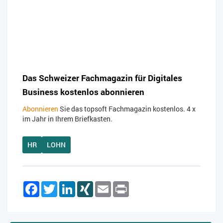
Das Schweizer Fachmagazin für Digitales
Business kostenlos abonnieren
Abonnieren
Sie das topsoft Fachmagazin kostenlos. 4 x
im Jahr in Ihrem Briefkasten.
HR
LOHN
Facebook
Twitter
LinkedIn
XING
Email
Print