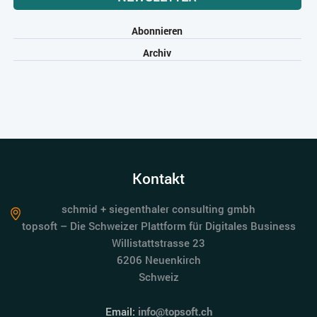
Abonnieren
Archiv
Kontakt
schmid + siegenthaler consulting gmbh
topsoft – Die Schweizer Plattform für Digitales Business
Willistattstrasse 23
6206 Neuenkirch
Schweiz
Email:
info@topsoft.ch