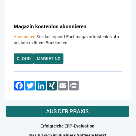
Magazin kostenlos abonnieren
Abonnieren
Sie das topsoft Fachmagazin kostenlos. 4 x
im Jahr in Ihrem Briefkasten.
CLOUD
MARKETING
Facebook
Twitter
LinkedIn
XING
Email
Print
AUS DER PRAXIS
Erfolgreiche ERP-Evaluation
Was tut sich im Business Software Markt