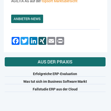
AGILITA AG auf der
topsoft Marktübersicht
ANBIETER-NEWS
Facebook
Twitter
LinkedIn
XING
Email
Print
AUS DER PRAXIS
Erfolgreiche ERP-Evaluation
Was tut sich im Business Software Markt
Fallstudie ERP aus der Cloud