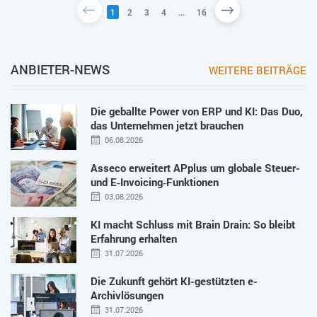
1
2
3
4
...
16
ANBIETER-NEWS
WEITERE BEITRÄGE
Die geballte Power von ERP und KI: Das Duo,
das Unternehmen jetzt brauchen
06.08.2026
Asseco erweitert APplus um globale Steuer-
und E‑Invoicing‑Funktionen
03.08.2026
KI macht Schluss mit Brain Drain: So bleibt
Erfahrung erhalten
31.07.2026
Die Zukunft gehört KI-gestützten e-
Archivlösungen
31.07.2026