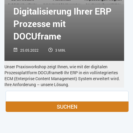
SOFTWARE-AS-A-SERVICE
SOFTWAREENTWICKLUNG
Digitalisierung Ihrer ERP
TRANSPORTLOGISTIK / LAGER
USABILITY
Prozesse mit
USER EXPERIENCE
WEB-SHOP
ZEITWIRTSCHAFT
DOCUframe
25.05.2022
3 MIN.
Unser Praxisworkshop zeigt Ihnen, wie mit der digitalen
Prozessplattform DOCUframe® Ihr ERP in ein vollintegriertes
ECM (Enterprise Content Management) System erweitert wird.
Ihre Anforderung – unsere Lösung.
SUCHEN