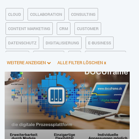
CLOUD
COLLABORATION
CONSULTING
CONTENT MARKETING
CRM
CUSTOMER
DATENSCHUTZ
DIGITALISIERUNG
E-BUSINESS
ECM/DMS
E-COMMERCE
ERP
FINANZSOFTWARE
WEITERE ANZEIGEN
ALLE FILTER LÖSCHEN
x
INDUSTRIE 4.0
KI IM ERP
KÜNSTLICHE INTELLIGENZ
LOGISTIK
MANAGEMENT & FÜHRUNG
MARKETING
ONLINE-MARKETING
PIM
PROJEKTMANAGEMENT
SERVICE
SICHERHEIT
SMART WORK
SOCIAL COMMERCE
SOCIAL-MEDIA