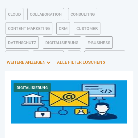
CLOUD
COLLABORATION
CONSULTING
CONTENT MARKETING
CRM
CUSTOMER
DATENSCHUTZ
DIGITALISIERUNG
E-BUSINESS
ECM/DMS
E-COMMERCE
ERP
FINANZSOFTWARE
WEITERE ANZEIGEN
ALLE FILTER LÖSCHEN
x
INDUSTRIE 4.0
KI IM ERP
KÜNSTLICHE INTELLIGENZ
LOGISTIK
MANAGEMENT & FÜHRUNG
MARKETING
DIGITALISIERUNG
ONLINE-MARKETING
PIM
PROJEKTMANAGEMENT
SERVICE
SICHERHEIT
SMART WORK
SOCIAL COMMERCE
SOCIAL-MEDIA