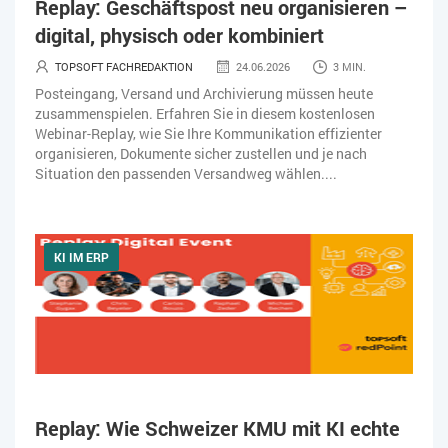
Replay: Geschäftspost neu organisieren –
SOFTWARE-AS-A-SERVICE
SOFTWAREENTWICKLUNG
digital, physisch oder kombiniert
TRANSPORTLOGISTIK / LAGER
USABILITY
TOPSOFT FACHREDAKTION
24.06.2026
3 MIN.
Posteingang, Versand und Archivierung müssen heute
USER EXPERIENCE
WEB-SHOP
ZEITWIRTSCHAFT
zusammenspielen. Erfahren Sie in diesem kostenlosen
Webinar-Replay, wie Sie Ihre Kommunikation effizienter
organisieren, Dokumente sicher zustellen und je nach
Situation den passenden Versandweg wählen....
KI IM ERP
Replay: Wie Schweizer KMU mit KI echte