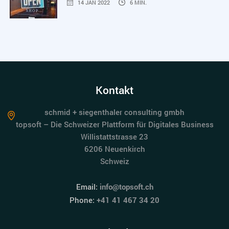
14 JAN 2022
6 MIN.
Kontakt
schmid + siegenthaler consulting gmbh
topsoft – Die Schweizer Plattform für Digitales Business
Willistattstrasse 23
6206 Neuenkirch
Schweiz
Email:
info@topsoft.ch
Phone:
+41 41 467 34 20