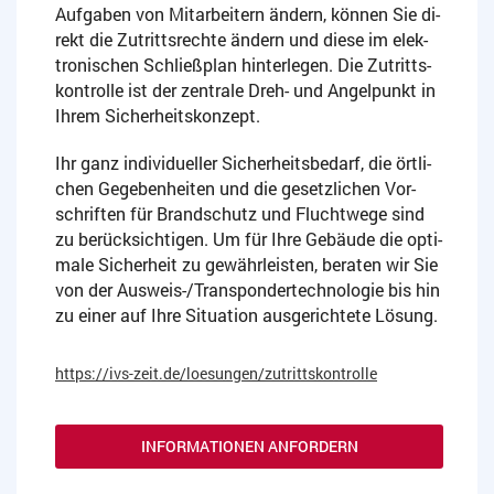
Auf­ga­ben von Mit­ar­bei­tern än­dern, kön­nen Sie di­
rekt die Zu­tritts­rech­te än­dern und diese im elek­
tro­ni­schen Schlie­ß­plan hin­ter­le­gen. Die Zu­tritts­
kon­trol­le ist der zen­tra­le Dreh- und An­gel­punkt in
Ihrem Si­cher­heits­kon­zept.
Ihr ganz in­di­vi­du­el­ler Si­cher­heits­be­darf, die ört­li­
chen Ge­ge­ben­hei­ten und die ge­setz­li­chen Vor­
schrif­ten für Brand­schutz und Flucht­we­ge sind
zu be­rück­sich­ti­gen. Um für Ihre Ge­bäu­de die op­ti­
ma­le Si­cher­heit zu ge­währ­leis­ten, be­ra­ten wir Sie
von der Aus­weis-/Trans­pon­der­tech­no­lo­gie bis hin
zu einer auf Ihre Si­tua­ti­on aus­ge­rich­te­te Lö­sung.
https://ivs-zeit.de/loesungen/zutrittskontrolle
INFORMATIONEN ANFORDERN