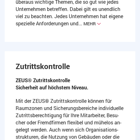
überaus wichtige Themen, die so gut wie jedes
Unternehmen betreffen. Dabei gilt es unendlich
viel zu beachten. Jedes Unternehmen hat eigene
spezielle Anforderungen und...
MEHR
Zutrittskontrolle
ZEUS® Zutrittskontrolle
Sicherheit auf höchstem Niveau.
Mit der ZEUS® Zu­tritts­kon­trol­le kön­nen für
Raum­zo­nen und Si­che­rungs­be­rei­che in­di­vi­du­el­le
Zu­tritts­be­rech­ti­gung für Ihre Mit­ar­bei­ter, Be­su­
cher oder Fremd­fir­men fle­xi­bel und mü­he­los an­
ge­legt wer­den. Auch wenn sich Or­ga­ni­sa­ti­ons­
struk­tu­ren, die Nut­zung von Ge­bäu­den oder die