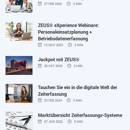
27 FEB 2026
3 MIN.
ZEUS® eXperience Webinare:
Personaleinsatzplanung +
Betriebsdatenerfassung
12 NOV 2025
3 MIN.
Jackpot mit ZEUS®
30 OKT 2025
3 MIN.
Tauchen Sie ein in die digitale Welt der
Zeiterfassung
23 FEB 2024
3 MIN.
Marktübersicht Zeiterfassungs-Systeme
07 JUN 2022
5 MIN.