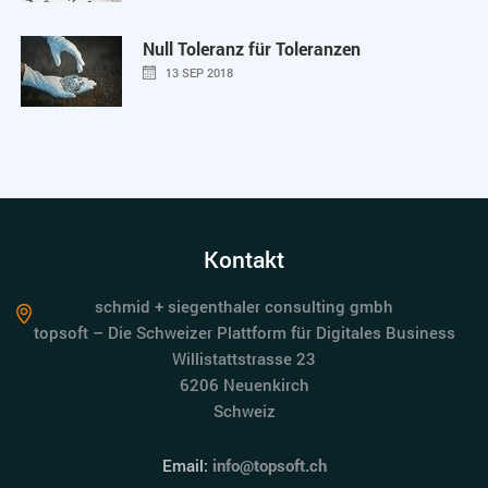
Null Toleranz für Toleranzen
13 SEP 2018
Kontakt
schmid + siegenthaler consulting gmbh
topsoft – Die Schweizer Plattform für Digitales Business
Willistattstrasse 23
6206 Neuenkirch
Schweiz
Email:
info@topsoft.ch