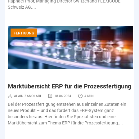
Raphael Prior, Managing Director Switzerland FLEXiCODE
Ra
Schweiz AG....
Sch
FERTIGUNG
ung
Marktübersicht ERP für die Prozessfertigung
Ma
ALAIN ZANOLARI
18.04.2024
4 MIN.
n
Bei der Prozessfertigung entstehen aus einzelnen Zutaten ein
Bei
neues Produkt – und das fordert das ERP-System ganz
ne
besonders heraus. Hier finden Sie Spezialisten und eine
bes
Marktübersicht zum Thema ERP für die Prozessfertigung....
Mar