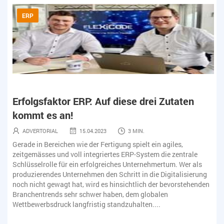
ERP
Erfolgsfaktor ERP: Auf diese drei Zutaten
Er
kommt es an!
k
ADVERTORIAL
15.04.2023
3 MIN.
Gerade in Bereichen wie der Fertigung spielt ein agiles,
Ger
zeitgemässes und voll integriertes ERP-System die zentrale
zei
s
Schlüsselrolle für ein erfolgreiches Unternehmertum. Wer als
Sch
ng
produzierendes Unternehmen den Schritt in die Digitalisierung
pro
den
noch nicht gewagt hat, wird es hinsichtlich der bevorstehenden
noc
Branchentrends sehr schwer haben, dem globalen
Br
Wettbewerbsdruck langfristig standzuhalten....
Wet