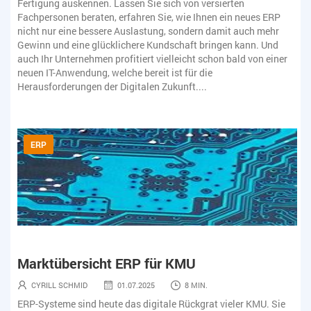
Fertigung auskennen. Lassen Sie sich von versierten
Fer
P
Fachpersonen beraten, erfahren Sie, wie Ihnen ein neues ERP
Fac
nicht nur eine bessere Auslastung, sondern damit auch mehr
nic
Gewinn und eine glücklichere Kundschaft bringen kann. Und
Gew
er
auch Ihr Unternehmen profitiert vielleicht schon bald von einer
auc
neuen IT-Anwendung, welche bereit ist für die
neu
Herausforderungen der Digitalen Zukunft....
Her
ERP
Marktübersicht ERP für KMU
Ma
CYRILL SCHMID
01.07.2025
8 MIN.
ie
ERP-Systeme sind heute das digitale Rückgrat vieler KMU. Sie
ERP