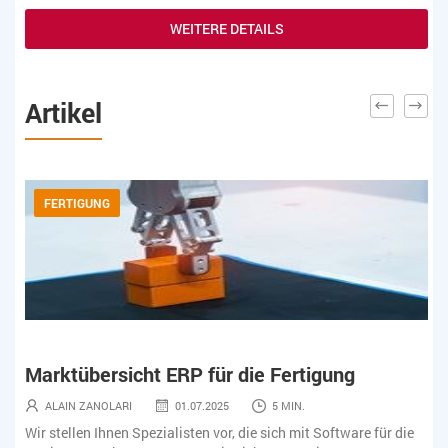
WEITERE DETAILS
Artikel
FERTIGUNG
Marktübersicht ERP für die Fertigung
Ma
ALAIN ZANOLARI
01.07.2025
5 MIN.
ie
Wir stellen Ihnen Spezialisten vor, die sich mit Software für die
Wir