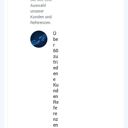
Auswahl
unserer
Kunden und
Referenzen.
Ü
be
r
60
zu
fri
ed
en
e
Ku
nd
en
Re
fe
re
nz
en