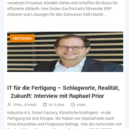
r
vernetzen Prozesse, bündeln Daten und schaffen die Basis für
ver
effiziente Abläufe. Hier finden Sie Portraits führender ERP-
eff
Anbieter und Lösungen für den Schweizer KMU-Markt....
Anb
FERTIGUNG
t,
IT für die Fertigung – Schlagworte, Realität,
IT
Zukunft: Interview mit Raphael Prior
Zu
CYRILL SCHMID
02.12.2024
4 MIN.
Industrie 4.0, Smart Factory, Künstliche Intelligenz - in der
Ind
Fertigung tut sich Einiges. Wir haben vier Spezialisten nach
Fer
 von
ihren Einsichten und Prognosen befragt. Hier die Antworten von
ihr