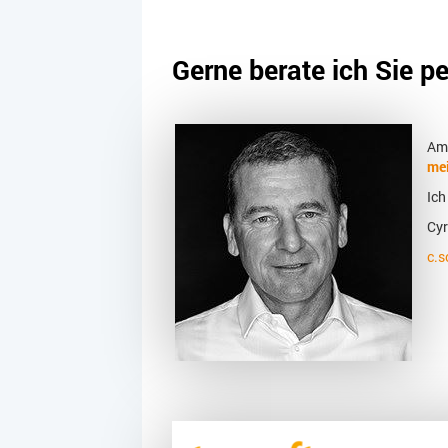
Gerne berate ich Sie p
Am 
me
Ich
Cyr
c.s