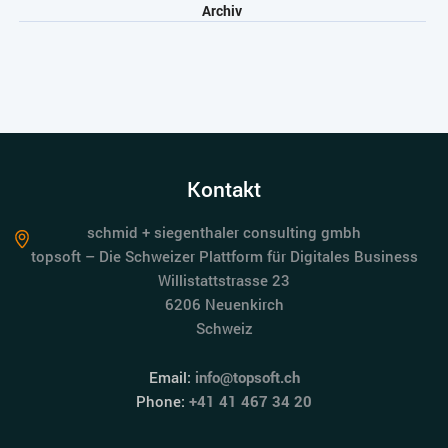
Archiv
Kontakt
schmid + siegenthaler consulting gmbh
topsoft – Die Schweizer Plattform für Digitales Business
Willistattstrasse 23
6206 Neuenkirch
Schweiz
Email:
info@topsoft.ch
Phone:
+41 41 467 34 20