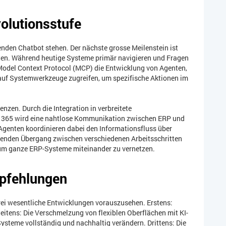
olutionsstufe
enden Chatbot stehen. Der nächste grosse Meilenstein ist
ten. Während heutige Systeme primär navigieren und Fragen
odel Context Protocol (MCP) die Entwicklung von Agenten,
en auf Systemwerkzeuge zugreifen, um spezifische Aktionen im
nzen. Durch die Integration in verbreitete
365 wird eine nahtlose Kommunikation zwischen ERP und
 Agenten koordinieren dabei den Informationsfluss über
senden Übergang zwischen verschiedenen Arbeitsschritten
, um ganze ERP-Systeme miteinander zu vernetzen.
mpfehlungen
ei wesentliche Entwicklungen vorauszusehen. Erstens:
eitens: Die Verschmelzung von flexiblen Oberflächen mit KI-
ysteme vollständig und nachhaltig verändern. Drittens: Die