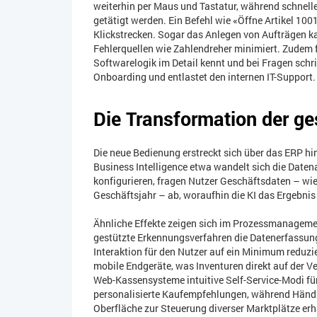
weiterhin per Maus und Tastatur, während schnell
getätigt werden. Ein Befehl wie «Öffne Artikel 1
Klickstrecken. Sogar das Anlegen von Aufträgen ka
Fehlerquellen wie Zahlendreher minimiert. Zudem fu
Softwarelogik im Detail kennt und bei Fragen schri
Onboarding und entlastet den internen IT-Support.
Die Transformation der 
Die neue Bedienung erstreckt sich über das ERP h
Business Intelligence etwa wandelt sich die Date
konfigurieren, fragen Nutzer Geschäftsdaten – wie
Geschäftsjahr – ab, woraufhin die KI das Ergebnis
Ähnliche Effekte zeigen sich im Prozessmanageme
gestützte Erkennungsverfahren die Datenerfassung
Interaktion für den Nutzer auf ein Minimum reduzie
mobile Endgeräte, was Inventuren direkt auf der Ve
Web-Kassensysteme intuitive Self-Service-Modi für
personalisierte Kaufempfehlungen, während Händle
Oberfläche zur Steuerung diverser Marktplätze erh