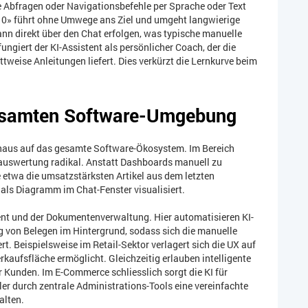
e Abfragen oder Navigationsbefehle per Sprache oder Text
0010» führt ohne Umwege ans Ziel und umgeht langwierige
nn direkt über den Chat erfolgen, was typische manuelle
ngiert der KI-Assistent als persönlicher Coach, der die
ttweise Anleitungen liefert. Dies verkürzt die Lernkurve beim
gesamten Software-Umgebung
inaus auf das gesamte Software-Ökosystem. Im Bereich
nauswertung radikal. Anstatt Dashboards manuell zu
 etwa die umsatzstärksten Artikel aus dem letzten
 als Diagramm im Chat-Fenster visualisiert.
nt und der Dokumentenverwaltung. Hier automatisieren KI-
 von Belegen im Hintergrund, sodass sich die manuelle
rt. Beispielsweise im Retail-Sektor verlagert sich die UX auf
rkaufsfläche ermöglicht. Gleichzeitig erlauben intelligente
 Kunden. Im E-Commerce schliesslich sorgt die KI für
r durch zentrale Administrations-Tools eine vereinfachte
alten.