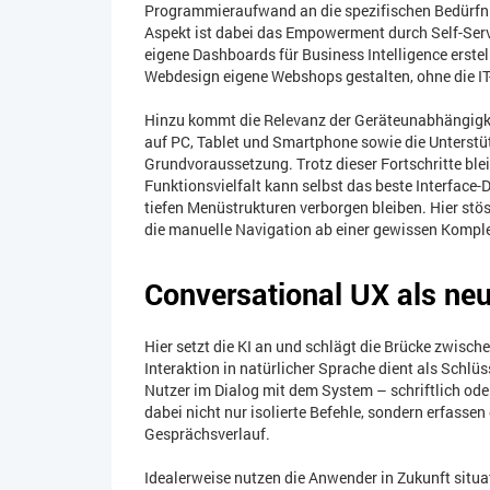
Programmieraufwand an die spezifischen Bedürfni
Aspekt ist dabei das Empowerment durch Self-Ser
eigene Dashboards für Business Intelligence erste
Webdesign eigene Webshops gestalten, ohne die IT
Hinzu kommt die Relevanz der Geräteunabhängigkeit
auf PC, Tablet und Smartphone sowie die Unterstü
Grundvoraussetzung. Trotz dieser Fortschritte bl
Funktionsvielfalt kann selbst das beste Interface-D
tiefen Menüstrukturen verborgen bleiben. Hier stös
die manuelle Navigation ab einer gewissen Komple
Conversational UX als neu
Hier setzt die KI an und schlägt die Brücke zwisch
Interaktion in natürlicher Sprache dient als Schlüs
Nutzer im Dialog mit dem System – schriftlich od
dabei nicht nur isolierte Befehle, sondern erfasse
Gesprächsverlauf.
Idealerweise nutzen die Anwender in Zukunft situa