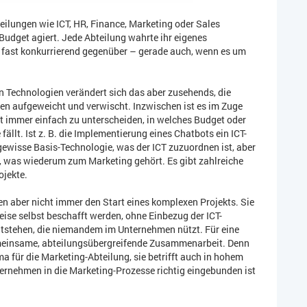
eilungen wie ICT, HR, Finance, Marketing oder Sales
Budget agiert. Jede Abteilung wahrte ihr eigenes
n fast konkurrierend gegenüber – gerade auch, wenn es um
n Technologien verändert sich das aber zusehends, die
n aufgeweicht und verwischt. Inzwischen ist es im Zuge
ht immer einfach zu unterscheiden, in welches Budget oder
fällt. Ist z. B. die Implementierung eines Chatbots ein ICT-
gewisse Basis-Technologie, was der ICT zuzuordnen ist, aber
, was wiederum zum Marketing gehört. Es gibt zahlreiche
ojekte.
n aber nicht immer den Start eines komplexen Projekts. Sie
ise selbst beschafft werden, ohne Einbezug der ICT-
entstehen, die niemandem im Unternehmen nützt. Für eine
emeinsame, abteilungsübergreifende Zusammenarbeit. Denn
a für die Marketing-Abteilung, sie betrifft auch in hohem
ernehmen in die Marketing-Prozesse richtig eingebunden ist