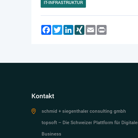
IT-INFRASTRUKTUR
Facebook
Twitter
LinkedIn
XING
Email
Print
Kontakt
schmid + siegenthaler consulting gmbh
topsoft – Die Schweizer Plattform für Digitale
Business