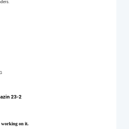
nders.
AG
gazin 23-2