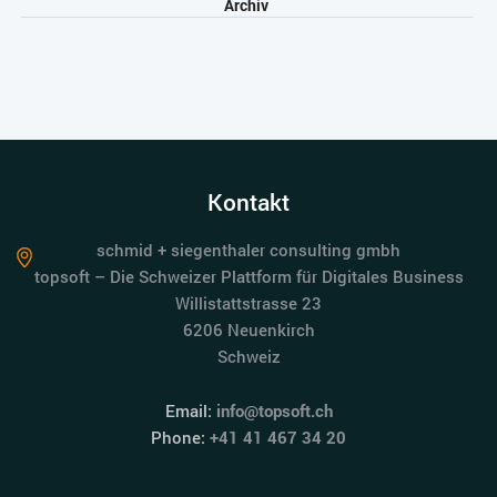
Archiv
Kontakt
schmid + siegenthaler consulting gmbh
topsoft – Die Schweizer Plattform für Digitales Business
Willistattstrasse 23
6206 Neuenkirch
Schweiz
Email:
info@topsoft.ch
Phone:
+41 41 467 34 20