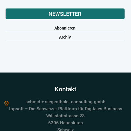
NEWSLETTER
Abonnieren
Archiv
Kontakt
schmid + siegenthaler consulting gmbh
topsoft – Die Schweizer Plattform für Digitales Business
Willistattstrasse 23
6206 Neuenkirch
Schweiz