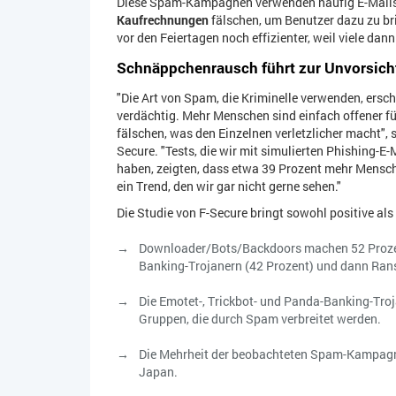
Diese Spam-Kampagnen verwenden häufig E-Mails
Kaufrechnungen
fälschen, um Benutzer dazu zu brin
vor den Feiertagen noch effizienter, weil viele dan
Schnäppchenrausch führt zur Unvorsicht
"Die Art von Spam, die Kriminelle verwenden, ersch
verdächtig. Mehr Menschen sind einfach offener f
fälschen, was den Einzelnen verletzlicher macht",
Secure. "Tests, die wir mit simulierten Phishing-
haben, zeigten, dass etwa 39 Prozent mehr Mensche
ein Trend, den wir gar nicht gerne sehen."
Die Studie von F-Secure bringt sowohl positive al
Downloader/Bots/Backdoors machen 52 Prozent
Banking-Trojanern (42 Prozent) und dann Ran
Die Emotet-, Trickbot- und Panda-Banking-Tro
Gruppen, die durch Spam verbreitet werden.
Die Mehrheit der beobachteten Spam-Kampagnen
Japan.