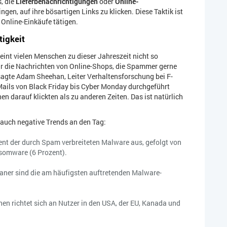
, die
Lieferbenachrichtigungen
oder
Online-
gen, auf ihre bösartigen Links zu klicken. Diese Taktik ist
n Online-Einkäufe tätigen.
igkeit
eint vielen Menschen zu dieser Jahreszeit nicht so
ür die Nachrichten von Online-Shops, die Spammer gerne
 sagte Adam Sheehan, Leiter Verhaltensforschung bei F-
E-Mails von Black Friday bis Cyber Monday durchgeführt
n darauf klickten als zu anderen Zeiten. Das ist natürlich
s auch negative Trends an den Tag:
 der durch Spam verbreiteten Malware aus, gefolgt von
somware (6 Prozent).
janer sind die am häufigsten auftretenden Malware-
 richtet sich an Nutzer in den USA, der EU, Kanada und