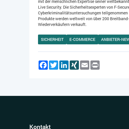
mit der menschlichen Expertise seiner weltbekannt
Live Security. Die Sicherheitsexperten von F-Secu
Cyberkriminalitätsuntersuchungen teilgenommen a
Produkte werden weltweit von über 200 Breitband
Wiederverkäufern verkauft.
SICHERHEIT
E-COMMERCE
ANBIETER-NE
Facebook
Twitter
LinkedIn
XING
Email
Print
Kontakt