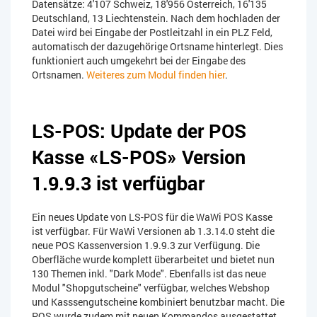
Datensätze: 4'107 Schweiz, 18'956 Österreich, 16'135
Deutschland, 13 Liechtenstein. Nach dem hochladen der
Datei wird bei Eingabe der Postleitzahl in ein PLZ Feld,
automatisch der dazugehörige Ortsname hinterlegt. Dies
funktioniert auch umgekehrt bei der Eingabe des
Ortsnamen.
Weiteres zum Modul finden hier
.
LS-POS: Update der POS
Kasse «LS-POS» Version
1.9.9.3 ist verfügbar
Ein neues Update von LS-POS für die WaWi POS Kasse
ist verfügbar. Für WaWi Versionen ab 1.3.14.0 steht die
neue POS Kassenversion 1.9.9.3 zur Verfügung. Die
Oberfläche wurde komplett überarbeitet und bietet nun
130 Themen inkl. "Dark Mode". Ebenfalls ist das neue
Modul "Shopgutscheine" verfügbar, welches Webshop
und Kasssengutscheine kombiniert benutzbar macht. Die
POS wurde zudem mit neuen Kommandos ausgestattet