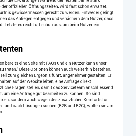
 sich die Erwartungen während der letzten Jahre stark
 der offiziellen Öffnungszeiten, wird fast schon erwartet.
dürfnis gewissermassen gerecht zu werden. Entweder gelingt
nehmen das Anliegen entgegen und versichern dem Nutzer, dass
 Letzteres reicht oft schon aus, um beim Nutzer ein
tenten
n bereits eine Seite mit FAQs und ein Nutzer kann unser
zu treten.” Diese Optionen können auch weiterhin bestehen.
 Teil zum gleichen Ergebnis führt, angenehmer gestalten. Er
lten auf der Website leiten, eine Anfrage direkt
liche Fragen stellen, damit das Serviceteam anschliessend
t, um eine Anfrage gut bearbeiten zu können. So sind
rcen, sondern auch wegen des zusätzlichen Komforts für
ren und nach Lösungen suchen (B2B und B2C), wollen sie am
n.
en