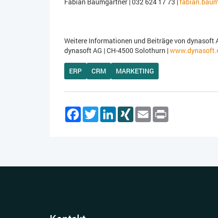
Fabian Baumgartner | 032 624 17 73 |
fabian.baum
Weitere Informationen und Beiträge von dynasoft 
dynasoft AG | CH-4500 Solothurn |
www.dynasoft.
ERP
CRM
MARKETING
Facebook
Twitter
LinkedIn
XING
Email
Print