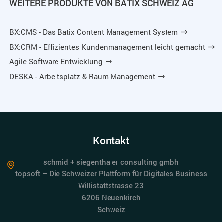
WEITERE PRODUKTE VON BATIX SCHWEIZ AG
BX:CMS - Das Batix Content Management System
BX:CRM - Effizientes Kundenmanagement leicht gemacht
Agile Software Entwicklung
DESKA - Arbeitsplatz & Raum Management
Kontakt
schmid + siegenthaler consulting gmbh
topsoft – Die Schweizer Plattform für Digitales Business
Willistattstrasse 23
6206 Neuenkirch
Schweiz