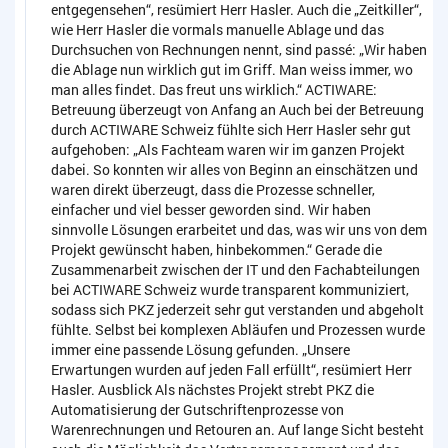
entgegensehen“, resümiert Herr Hasler. Auch die „Zeitkiller“,
wie Herr Hasler die vormals manuelle Ablage und das
Durchsuchen von Rechnungen nennt, sind passé: „Wir haben
die Ablage nun wirklich gut im Griff. Man weiss immer, wo
man alles findet. Das freut uns wirklich.“ ACTIWARE:
Betreuung überzeugt von Anfang an Auch bei der Betreuung
durch ACTIWARE Schweiz fühlte sich Herr Hasler sehr gut
aufgehoben: „Als Fachteam waren wir im ganzen Projekt
dabei. So konnten wir alles von Beginn an einschätzen und
waren direkt überzeugt, dass die Prozesse schneller,
einfacher und viel besser geworden sind. Wir haben
sinnvolle Lösungen erarbeitet und das, was wir uns von dem
Projekt gewünscht haben, hinbekommen.“ Gerade die
Zusammenarbeit zwischen der IT und den Fachabteilungen
bei ACTIWARE Schweiz wurde transparent kommuniziert,
sodass sich PKZ jederzeit sehr gut verstanden und abgeholt
fühlte. Selbst bei komplexen Abläufen und Prozessen wurde
immer eine passende Lösung gefunden. „Unsere
Erwartungen wurden auf jeden Fall erfüllt“, resümiert Herr
Hasler. Ausblick Als nächstes Projekt strebt PKZ die
Automatisierung der Gutschriftenprozesse von
Warenrechnungen und Retouren an. Auf lange Sicht besteht