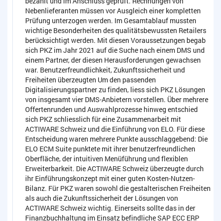
bezahlt und im Anschluss geprüft. Rechnungen von
Nebenlieferanten müssen vor Ausgleich einer kompletten
Prüfung unterzogen werden. Im Gesamtablauf mussten
wichtige Besonderheiten des qualitätsbewussten Retailers
berücksichtigt werden. Mit diesen Voraussetzungen begab
sich PKZ im Jahr 2021 auf die Suche nach einem DMS und
einem Partner, der diesen Herausforderungen gewachsen
war. Benutzerfreundlichkeit, Zukunftssicherheit und
Freiheiten überzeugten Um den passenden
Digitalisierungspartner zu finden, liess sich PKZ Lösungen
von insgesamt vier DMS-Anbietern vorstellen. Über mehrere
Offertenrunden und Auswahlprozesse hinweg entschied
sich PKZ schliesslich für eine Zusammenarbeit mit
ACTIWARE Schweiz und die Einführung von ELO. Für diese
Entscheidung waren mehrere Punkte ausschlaggebend: Die
ELO ECM Suite punktete mit ihrer benutzerfreundlichen
Oberfläche, der intuitiven Menüführung und flexiblen
Erweiterbarkeit. Die ACTIWARE Schweiz überzeugte durch
ihr Einführungskonzept mit einer guten Kosten-Nutzen-
Bilanz. Für PKZ waren sowohl die gestalterischen Freiheiten
als auch die Zukunftssicherheit der Lösungen von
ACTIWARE Schweiz wichtig. Einerseits sollte das in der
Finanzbuchhaltung im Einsatz befindliche SAP ECC ERP