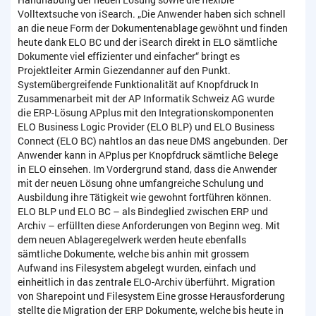
Volltextsuche von iSearch. „Die Anwender haben sich schnell
an die neue Form der Dokumentenablage gewöhnt und finden
heute dank ELO BC und der iSearch direkt in ELO sämtliche
Dokumente viel effizienter und einfacher“ bringt es
Projektleiter Armin Giezendanner auf den Punkt.
Systemübergreifende Funktionalität auf Knopfdruck In
Zusammenarbeit mit der AP Informatik Schweiz AG wurde
die ERP-Lösung APplus mit den Integrationskomponenten
ELO Business Logic Provider (ELO BLP) und ELO Business
Connect (ELO BC) nahtlos an das neue DMS angebunden. Der
Anwender kann in APplus per Knopfdruck sämtliche Belege
in ELO einsehen. Im Vordergrund stand, dass die Anwender
mit der neuen Lösung ohne umfangreiche Schulung und
Ausbildung ihre Tätigkeit wie gewohnt fortführen können.
ELO BLP und ELO BC – als Bindeglied zwischen ERP und
Archiv – erfüllten diese Anforderungen von Beginn weg. Mit
dem neuen Ablageregelwerk werden heute ebenfalls
sämtliche Dokumente, welche bis anhin mit grossem
Aufwand ins Filesystem abgelegt wurden, einfach und
einheitlich in das zentrale ELO-Archiv überführt. Migration
von Sharepoint und Filesystem Eine grosse Herausforderung
stellte die Migration der ERP Dokumente, welche bis heute in