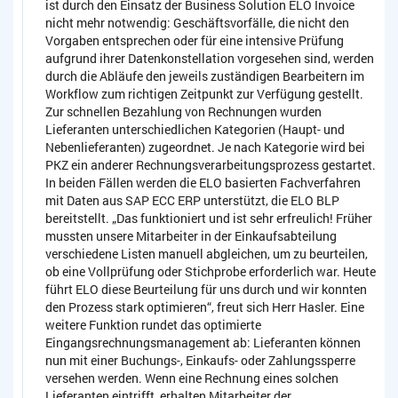
ist durch den Einsatz der Business Solution ELO Invoice
nicht mehr notwendig: Geschäftsvorfälle, die nicht den
Vorgaben entsprechen oder für eine intensive Prüfung
aufgrund ihrer Datenkonstellation vorgesehen sind, werden
durch die Abläufe den jeweils zuständigen Bearbeitern im
Workflow zum richtigen Zeitpunkt zur Verfügung gestellt.
Zur schnellen Bezahlung von Rechnungen wurden
Lieferanten unterschiedlichen Kategorien (Haupt- und
Nebenlieferanten) zugeordnet. Je nach Kategorie wird bei
PKZ ein anderer Rechnungsverarbeitungsprozess gestartet.
In beiden Fällen werden die ELO basierten Fachverfahren
mit Daten aus SAP ECC ERP unterstützt, die ELO BLP
bereitstellt. „Das funktioniert und ist sehr erfreulich! Früher
mussten unsere Mitarbeiter in der Einkaufsabteilung
verschiedene Listen manuell abgleichen, um zu beurteilen,
ob eine Vollprüfung oder Stichprobe erforderlich war. Heute
führt ELO diese Beurteilung für uns durch und wir konnten
den Prozess stark optimieren“, freut sich Herr Hasler. Eine
weitere Funktion rundet das optimierte
Eingangsrechnungsmanagement ab: Lieferanten können
nun mit einer Buchungs-, Einkaufs- oder Zahlungssperre
versehen werden. Wenn eine Rechnung eines solchen
Lieferanten eintrifft, erhalten Mitarbeiter der