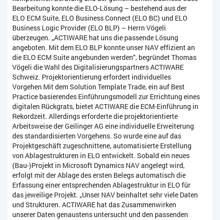
Bearbeitung konnte die ELO-Lösung – bestehend aus der
ELO ECM Suite, ELO Business Connect (ELO BC) und ELO
Business Logic Provider (ELO BLP) – Herrn Vögeli
überzeugen. „ACTIWARE hat uns die passende Lösung
angeboten. Mit dem ELO BLP konnte unser NAV effizient an
die ELO ECM Suite angebunden werden“, begründet Thomas
Vögeli die Wahl des Digitalisierungspartners ACTIWARE
Schweiz. Projektorientierung erfordert individuelles
Vorgehen Mit dem Solution Template Trade, ein auf Best
Practice basierendes Einführungsmodell zur Errichtung eines
digitalen Rückgrats, bietet ACTIWARE die ECM-Einführung in
Rekordzeit. Allerdings erforderte die projektorientierte
Arbeitsweise der Geilinger AG eine individuelle Erweiterung
des standardisierten Vorgehens. So wurde eine auf das
Projektgeschäft zugeschnittene, automatisierte Erstellung
von Ablagestrukturen in ELO entwickelt. Sobald ein neues
(Bau-)Projekt in Microsoft Dynamics NAV angelegt wird,
erfolgt mit der Ablage des ersten Belegs automatisch die
Erfassung einer entsprechenden Ablagestruktur in ELO für
das jeweilige Projekt. „Unser NAV beinhaltet sehr viele Daten
und Strukturen. ACTIWARE hat das Zusammenwirken
unserer Daten genaustens untersucht und den passenden