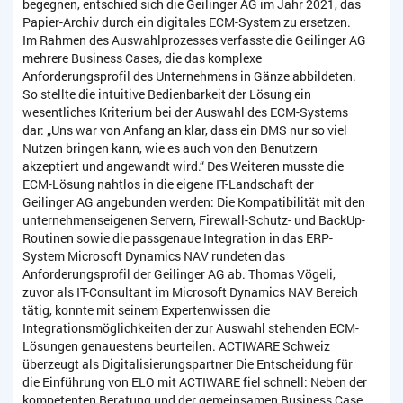
begegnen, entschied sich die Geilinger AG im Jahr 2021, das
Papier-Archiv durch ein digitales ECM-System zu ersetzen.
Im Rahmen des Auswahlprozesses verfasste die Geilinger AG
mehrere Business Cases, die das komplexe
Anforderungsprofil des Unternehmens in Gänze abbildeten.
So stellte die intuitive Bedienbarkeit der Lösung ein
wesentliches Kriterium bei der Auswahl des ECM-Systems
dar: „Uns war von Anfang an klar, dass ein DMS nur so viel
Nutzen bringen kann, wie es auch von den Benutzern
akzeptiert und angewandt wird.“ Des Weiteren musste die
ECM-Lösung nahtlos in die eigene IT-Landschaft der
Geilinger AG angebunden werden: Die Kompatibilität mit den
unternehmenseigenen Servern, Firewall-Schutz- und BackUp-
Routinen sowie die passgenaue Integration in das ERP-
System Microsoft Dynamics NAV rundeten das
Anforderungsprofil der Geilinger AG ab. Thomas Vögeli,
zuvor als IT-Consultant im Microsoft Dynamics NAV Bereich
tätig, konnte mit seinem Expertenwissen die
Integrationsmöglichkeiten der zur Auswahl stehenden ECM-
Lösungen genauestens beurteilen. ACTIWARE Schweiz
überzeugt als Digitalisierungspartner Die Entscheidung für
die Einführung von ELO mit ACTIWARE fiel schnell: Neben der
kompetenten Beratung und der gemeinsamen Business Case