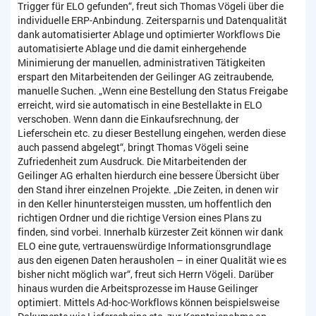
Trigger für ELO gefunden“, freut sich Thomas Vögeli über die
individuelle ERP-Anbindung. Zeitersparnis und Datenqualität
dank automatisierter Ablage und optimierter Workflows Die
automatisierte Ablage und die damit einhergehende
Minimierung der manuellen, administrativen Tätigkeiten
erspart den Mitarbeitenden der Geilinger AG zeitraubende,
manuelle Suchen. „Wenn eine Bestellung den Status Freigabe
erreicht, wird sie automatisch in eine Bestellakte in ELO
verschoben. Wenn dann die Einkaufsrechnung, der
Lieferschein etc. zu dieser Bestellung eingehen, werden diese
auch passend abgelegt“, bringt Thomas Vögeli seine
Zufriedenheit zum Ausdruck. Die Mitarbeitenden der
Geilinger AG erhalten hierdurch eine bessere Übersicht über
den Stand ihrer einzelnen Projekte. „Die Zeiten, in denen wir
in den Keller hinuntersteigen mussten, um hoffentlich den
richtigen Ordner und die richtige Version eines Plans zu
finden, sind vorbei. Innerhalb kürzester Zeit können wir dank
ELO eine gute, vertrauenswürdige Informationsgrundlage
aus den eigenen Daten herausholen – in einer Qualität wie es
bisher nicht möglich war“, freut sich Herrn Vögeli. Darüber
hinaus wurden die Arbeitsprozesse im Hause Geilinger
optimiert. Mittels Ad-hoc-Workflows können beispielsweise