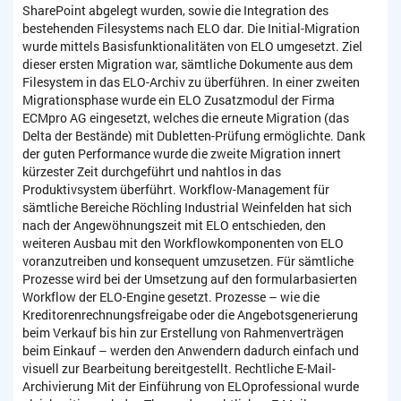
SharePoint abgelegt wurden, sowie die Integration des
bestehenden Filesystems nach ELO dar. Die Initial-Migration
wurde mittels Basisfunktionalitäten von ELO umgesetzt. Ziel
dieser ersten Migration war, sämtliche Dokumente aus dem
Filesystem in das ELO-Archiv zu überführen. In einer zweiten
Migrationsphase wurde ein ELO Zusatzmodul der Firma
ECMpro AG eingesetzt, welches die erneute Migration (das
Delta der Bestände) mit Dubletten-Prüfung ermöglichte. Dank
der guten Performance wurde die zweite Migration innert
kürzester Zeit durchgeführt und nahtlos in das
Produktivsystem überführt. Workflow-Management für
sämtliche Bereiche Röchling Industrial Weinfelden hat sich
nach der Angewöhnungszeit mit ELO entschieden, den
weiteren Ausbau mit den Workflowkomponenten von ELO
voranzutreiben und konsequent umzusetzen. Für sämtliche
Prozesse wird bei der Umsetzung auf den formularbasierten
Workflow der ELO-Engine gesetzt. Prozesse – wie die
Kreditorenrechnungsfreigabe oder die Angebotsgenerierung
beim Verkauf bis hin zur Erstellung von Rahmenverträgen
beim Einkauf – werden den Anwendern dadurch einfach und
visuell zur Bearbeitung bereitgestellt. Rechtliche E-Mail-
Archivierung Mit der Einführung von ELOprofessional wurde