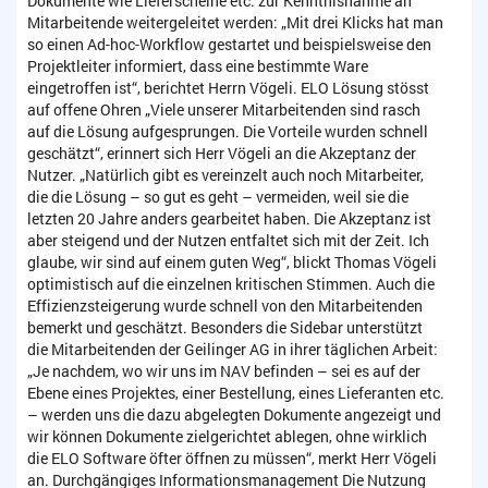
Dokumente wie Lieferscheine etc. zur Kenntnisnahme an
Mitarbeitende weitergeleitet werden: „Mit drei Klicks hat man
so einen Ad-hoc-Workflow gestartet und beispielsweise den
Projektleiter informiert, dass eine bestimmte Ware
eingetroffen ist“, berichtet Herrn Vögeli. ELO Lösung stösst
auf offene Ohren „Viele unserer Mitarbeitenden sind rasch
auf die Lösung aufgesprungen. Die Vorteile wurden schnell
geschätzt“, erinnert sich Herr Vögeli an die Akzeptanz der
Nutzer. „Natürlich gibt es vereinzelt auch noch Mitarbeiter,
die die Lösung – so gut es geht – vermeiden, weil sie die
letzten 20 Jahre anders gearbeitet haben. Die Akzeptanz ist
aber steigend und der Nutzen entfaltet sich mit der Zeit. Ich
glaube, wir sind auf einem guten Weg“, blickt Thomas Vögeli
optimistisch auf die einzelnen kritischen Stimmen. Auch die
Effizienzsteigerung wurde schnell von den Mitarbeitenden
bemerkt und geschätzt. Besonders die Sidebar unterstützt
die Mitarbeitenden der Geilinger AG in ihrer täglichen Arbeit:
„Je nachdem, wo wir uns im NAV befinden – sei es auf der
Ebene eines Projektes, einer Bestellung, eines Lieferanten etc.
– werden uns die dazu abgelegten Dokumente angezeigt und
wir können Dokumente zielgerichtet ablegen, ohne wirklich
die ELO Software öfter öffnen zu müssen“, merkt Herr Vögeli
an. Durchgängiges Informationsmanagement Die Nutzung