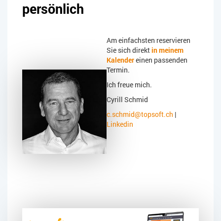
persönlich
Am einfachsten reservieren
Sie sich direkt
in meinem
Kalender
einen passenden
Termin.
Ich freue mich.
Cyrill Schmid
c.schmid@topsoft.ch
|
Linkedin