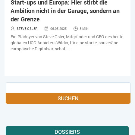
Start-ups und Europa: Hier stirbt die
KÜNSTLICHE INTELLIGENZ
LOGISTIK
LOHN
Ambition nicht in der Garage, sondern an
MACHINE LEARNING
MANAGEMENT & FÜHRUNG
der Grenze
STEVE OSLER
06.05.2025
3 MIN.
MARKETING
MOBILE
ONLINE-MARKETING
Ein Plädoyer von Steve Osler, Mitgründer und CEO des heute
globalen UCC-Anbieters Wildix, für eine starke, souveräne
OPEN SOURCE
PIM
PROJEKTMANAGEMENT
SEO
europäische Digitalwirtschaft....
SERVICE
SICHERHEIT
SMART WORK
SOCIAL COMMERCE
SOCIAL-MEDIA
SOFTWARE-AS-A-SERVICE
SOFTWAREENTWICKLUNG
SUCHEN
SWONET
TRANSPORTLOGISTIK / LAGER
TRENDKOMPASS 2025
TRENDKOMPASS 2026
USABILITY
USER EXPERIENCE
WEBDESIGN
WEB-SHOP
DOSSIERS