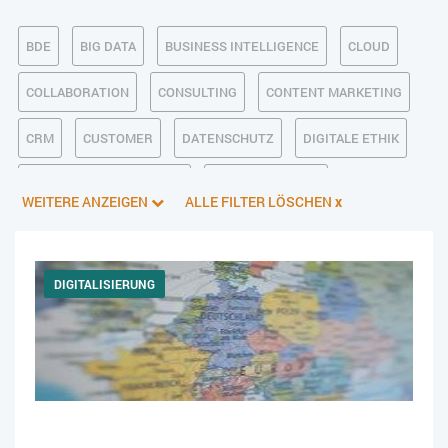
BDE
BIG DATA
BUSINESS INTELLIGENCE
CLOUD
COLLABORATION
CONSULTING
CONTENT MARKETING
CRM
CUSTOMER
DATENSCHUTZ
DIGITALE ETHIK
DIGITALER POSTEINGANG
DIGITALISIERUNG
WEITERE ANZEIGEN
ALLE FILTER LÖSCHEN
x
E-BUSINESS
ECM/DMS
E-COMMERCE
EINKAUF
ERP
FALLSTUDIEN
FERTIGUNG
FINANZSOFTWARE
DIGITALISIERUNG
HANDEL
HR
INDUSTRIE 4.0
IT AUS- UND WEITERBILDUNG
IT-INFRASTRUKTUR
IT-JOBS
IT-SERVICE MANAGEMENT
KI IM ERP