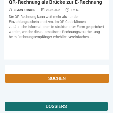
QR-Rechnung als Brücke zur E-Rechnung
KÜNSTLICHE INTELLIGENZ
LOGISTIK
LOHN
SIMON ZBINDEN
23.02.2022
3 MIN.
MACHINE LEARNING
MANAGEMENT & FÜHRUNG
Die QR-Rechnung kann weit mehr als nur den
Einzahlungsschein ersetzen. Im QR-Code können
MARKETING
MOBILE
ONLINE-MARKETING
zusätzliche Informationen in strukturierter Form gespeichert
werden, welche die automatische Rechnungsverarbeitung
beim Rechnungsempfänger erheblich vereinfachen....
OPEN SOURCE
PIM
PROJEKTMANAGEMENT
SEO
SERVICE
SICHERHEIT
SMART WORK
SOCIAL COMMERCE
SOCIAL-MEDIA
SOFTWARE-AS-A-SERVICE
SOFTWAREENTWICKLUNG
SUCHEN
SWONET
TRANSPORTLOGISTIK / LAGER
TRENDKOMPASS 2025
TRENDKOMPASS 2026
USABILITY
DOSSIERS
USER EXPERIENCE
WEBDESIGN
WEB-SHOP