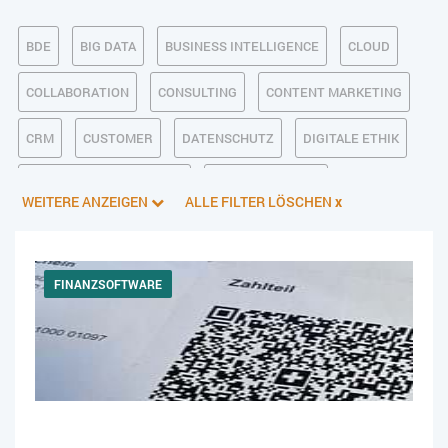
BDE
BIG DATA
BUSINESS INTELLIGENCE
CLOUD
COLLABORATION
CONSULTING
CONTENT MARKETING
CRM
CUSTOMER
DATENSCHUTZ
DIGITALE ETHIK
DIGITALER POSTEINGANG
DIGITALISIERUNG
WEITERE ANZEIGEN
ALLE FILTER LÖSCHEN
x
E-BUSINESS
ECM/DMS
E-COMMERCE
EINKAUF
ERP
FALLSTUDIEN
FERTIGUNG
FINANZSOFTWARE
FINANZSOFTWARE
HANDEL
HR
INDUSTRIE 4.0
IT AUS- UND WEITERBILDUNG
IT-INFRASTRUKTUR
IT-JOBS
IT-SERVICE MANAGEMENT
KI IM ERP